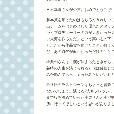
三谷幸喜
さんが受賞。おめでとうござ
脚本賞
を頂けたのはもちろんうれしいで
出チームをはじめとした優れたスタッ
いくプロデューサーの力が大きかった
い大河を作るんだ」という高い志の下
と。だから作品賞を頂けたことが何よ
ど、あの時代が面白かっただけのこと
小栗旬
さんは主演が決まったときから
義時
の人生を演じられると僕は確信し
のか悩んでらっしゃったみたいだけれ
最終回のラストシーンはちょっと冒険
ないでしょう。演じる2人もプレッシャ
まで役を深めていった小栗さんと
小池
所に行ってほしいという思いがありま