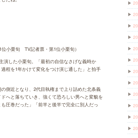
▶
20
▶
20
▶
20
▶
20
▶
20
1位
小栗旬
TV記者票・第1位
小栗旬
）
▶
20
主演した
小栗旬
。「最初の自信なさげな義時か
く過程を1年かけて変化をつけ演じ通した」と拍手
▶
20
▶
20
朝
の側近となり、2代目執権まで上り詰めた
北条義
▶
20
イドへと落ちていき、強くて恐ろしい男へと変貌を
まも圧巻だった」「前半と後半で完全に別人だっ
▶
20
▶
20
▶
20