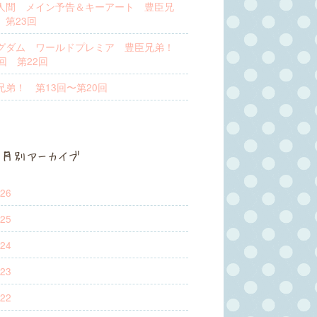
人間 メイン予告＆キーアート 豊臣兄
 第23回
グダム ワールドプレミア 豊臣兄弟！
回 第22回
兄弟！ 第13回〜第20回
月別アーカイブ
26
25
24
23
22