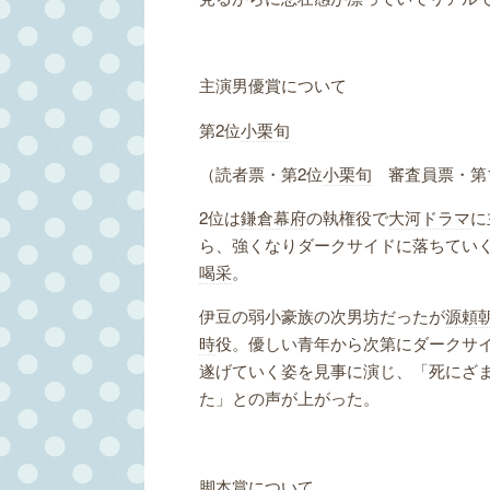
主演男優賞について
第2位
小栗旬
（読者票・第2位
小栗旬
審査員票・第
2位は
鎌倉幕府
の執権役で
大河ドラマ
に
ら、強くなりダークサイドに落ちてい
喝采
。
伊豆の弱小豪族の次男坊だったが
源頼
時
役。優しい青年から次第にダークサ
遂げていく姿を見事に演じ、「死にざ
た」との声が上がった。
脚本賞
について