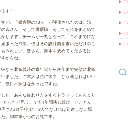
▶
20
います！
▶
20
すが、「鎌倉殿の13人」が評価されたのは、演
▶
20
フの皆さん、そして俳優陣、そしてそれをまとめて
▶
20
気がします。チームが一丸となって「これまでにな
、頑張った成果。僕はその設計図を書いただけのこ
▶
20
りもうれしい。皆さん、脚本を褒めてくださるけ
ですからね。
、彼なら
北条義時
の青年期から晩年まで完璧に
北条
ていました。ご本人は特に後半、どう演じればいい
ど、僕に不安はなかったですね。
でした。あんな終わり方をするドラマってあんまり
ーだったと思う。でも1年間演じ続け、とことん
栄子
さん(政子役)に、2人でなければ到達しない場
した。脚本家からのお礼です。