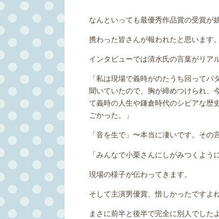
なんといっても最優秀作品賞の受賞が
携わった皆さんが報われたと思います
インタビューでは清水氏の言葉がリア
「私は現場で義時がのたうち回ってパ
聞いていたので、胸が締めつけられ、
て義時の人生や
鎌倉時代
のシビアな歴
ごかった。」
「音を生で」〜本当に凄いです。その
「みんなで小栗さんにしがみつくよう
現場の様子が伝わってきます。
そして主演男優賞、惜しかったですよね
まさに前半と後半で完全に別人でした