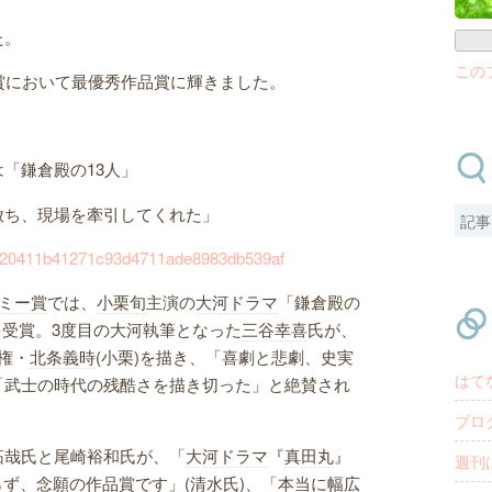
た。
この
賞
において最優秀作品賞に輝きました。
「鎌倉殿の13人」
放ち、現場を牽引してくれた」
a0a920411b41271c93d4711ade8983db539af
ミー賞
では、
小栗旬
主演の
大河ドラマ
「鎌倉殿の
を受賞。3度目の大河執筆となった
三谷幸喜
氏が、
権・
北条義時
(小栗)を描き、「喜劇と悲劇、史実
はて
「武士の時代の残酷さを描き切った」と絶賛され
ブロ
拓哉氏と尾崎裕和氏が、「
大河ドラマ
『
真田丸
』
週刊
らず、念願の作品賞です」(清水氏)、「本当に幅広