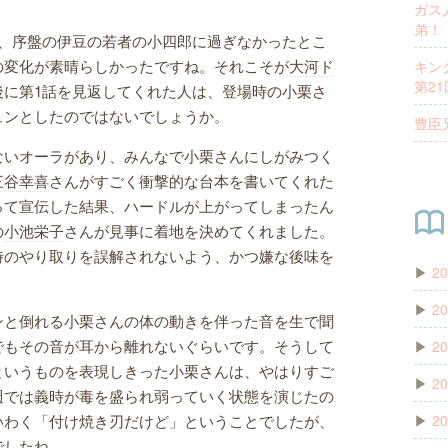
ガス
弟！
し、序盤の伊豆の若者の小四郎に過ぎなかったとこ
の変化が素晴らしかったですね。それこそが
大河ド
キン
第21
後に第1話を見返してくれた人は、登場時の小栗さ
ュンとしたのではないでしょうか。
豊臣
ないオーラがあり、みんなで小栗さんにしがみつく
三谷幸喜
さんがすごく衝撃的な台本を書いてくれた
って宣伝した結果、ハードルが上がってしまったん
の
小池栄子
さんが見事に着地を決めてくれました。
時のやり取りを誤解されないよう、かつ嫌な後味を
▶
20
▶
20
ンと倒れる小栗さんの体の動きを伴った音を生で聞
でもその音が耳から離れないぐらいです。そうして
▶
20
というものを表現しきった小栗さんは、やはりすご
▶
20
週では義時が毒を盛られ弱っていく状態を演じたの
▶
20
いわく「付け焼き刃だけど」ということでしたが、
でしたね。