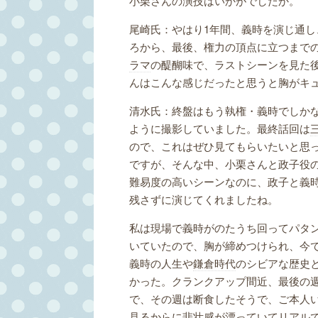
小栗さんの演技はいかがでしたか。
尾崎氏：やはり1年間、義時を演じ通
ろから、最後、権力の頂点に立つまで
ラマ
の醍醐味で、ラストシーンを見た
んはこんな感じだったと思うと胸がキ
清水氏：終盤はもう執権・義時でしか
ように撮影していました。最終話回は
ので、これはぜひ見てもらいたいと思
ですが、そんな中、小栗さんと政子役
難易度の高いシーンなのに、政子と義
残さずに演じてくれましたね。
私は現場で義時がのたうち回ってパタ
いていたので、胸が締めつけられ、今
義時の人生や
鎌倉時代
のシビアな歴史
かった。クランクアップ間近、最後の
で、その週は断食したそうで、ご本人
見るからに悲壮感が漂っていてリアル